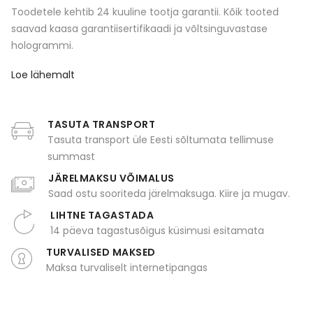
Toodetele kehtib 24 kuuline tootja garantii. Kõik tooted
saavad kaasa garantiisertifikaadi ja võltsinguvastase
hologrammi.
Loe lähemalt
TASUTA TRANSPORT
Tasuta transport üle Eesti sõltumata tellimuse
summast
JÄRELMAKSU VÕIMALUS
Saad ostu sooriteda järelmaksuga. Kiire ja mugav.
LIHTNE TAGASTADA
14 päeva tagastusõigus küsimusi esitamata
TURVALISED MAKSED
Maksa turvaliselt internetipangas