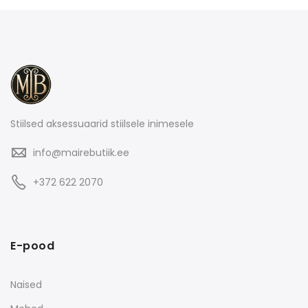
Stiilsed aksessuaarid stiilsele inimesele
info@mairebutiik.ee
+372 622 2070
E-pood
Naised