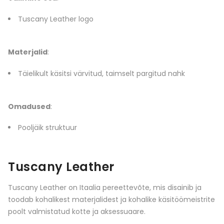
Tuscany Leather logo
Materjalid
:
Täielikult käsitsi värvitud, taimselt pargitud nahk
Omadused
:
Pooljäik struktuur
Tuscany Leather
Tuscany Leather on Itaalia pereettevõte, mis disainib ja
toodab kohalikest materjalidest ja kohalike käsitöömeistrite
poolt valmistatud kotte ja aksessuaare.