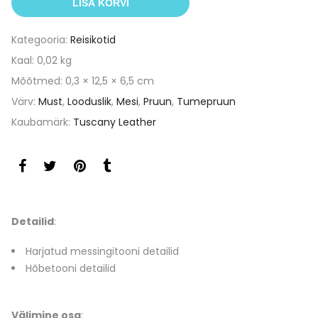
LISA KORVI
Kategooria:
Reisikotid
Kaal: 0,02 kg
Mõõtmed: 0,3 × 12,5 × 6,5 cm
Värv:
Must
,
Looduslik
,
Mesi
,
Pruun
,
Tumepruun
Kaubamärk:
Tuscany Leather
Detailid
:
Harjatud messingitooni detailid
Hõbetooni detailid
Välimine osa
: